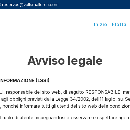
reservas@vallsmallorca.com
Inizio
Flotta
Avviso legale
’INFORMAZIONE (LSSI)
sponsabile del sito web, di seguito RESPONSABILE, mette a 
li obblighi previsti dalla Legge 34/2002, dell’11 luglio, sui Se
onché informare tutti gli utenti del sito web delle condizion
uolo di utente, impegnandosi a osservare e rispettare rigoro