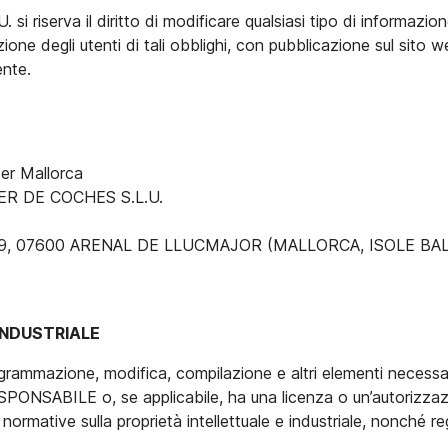
serva il diritto di modificare qualsiasi tipo di informazio
mazione degli utenti di tali obblighi, con pubblicazione sul 
nte.
er Mallorca
LER DE COCHES S.L.U.
U 49, 07600 ARENAL DE LLUCMAJOR (MALLORCA, ISOLE BA
 INDUSTRIALE
rogrammazione, modifica, compilazione e altri elementi necessari 
ESPONSABILE o, se applicabile, ha una licenza o un’autorizzazi
rmative sulla proprietà intellettuale e industriale, nonché regis