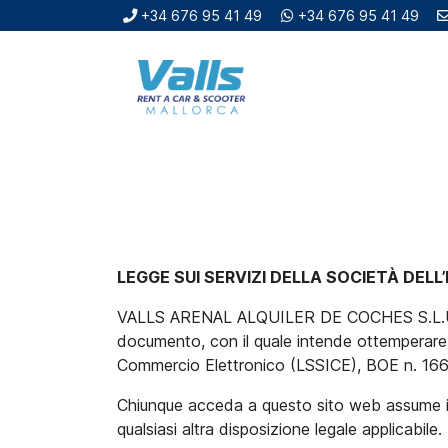
+34 676 95 41 49
+34 676 95 41 49
LEGGE SUI SERVIZI DELLA SOCIETÀ DELL
VALLS ARENAL ALQUILER DE COCHES S.L.U., re
documento, con il quale intende ottemperare ag
Commercio Elettronico (LSSICE), BOE n. 166, n
Chiunque acceda a questo sito web assume il r
qualsiasi altra disposizione legale applicabile.